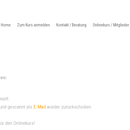
Home
Zum Kurs anmelden
Kontakt / Beratung
Onlinekurs / Mitglieder
UM KURS ANMELDEN
KONTAKT / BERATUNG
ONLINEKURS / 
en:
ailt.
 und gescannt als
E-Mail
wieder zurückschicken.
für den Onlinekurs!